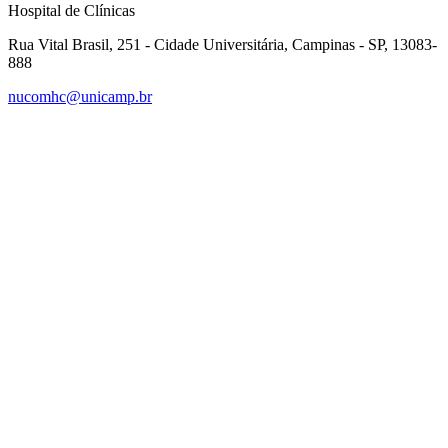
Hospital de Clínicas
Rua Vital Brasil, 251 - Cidade Universitária, Campinas - SP, 13083-
888
nucomhc@unicamp.br
Link para o Facebook
Link para o Instagram
Link para o Youtube