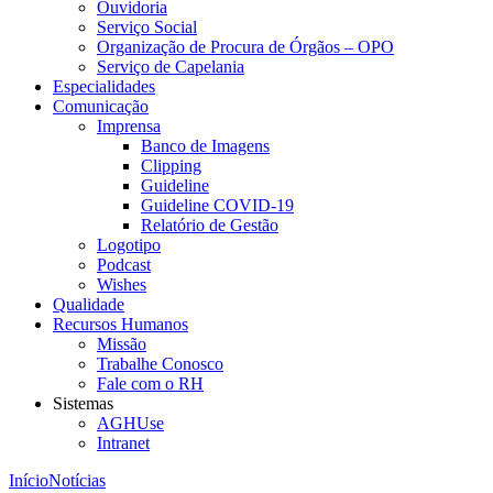
Ouvidoria
Serviço Social
Organização de Procura de Órgãos – OPO
Serviço de Capelania
Especialidades
Comunicação
Imprensa
Banco de Imagens
Clipping
Guideline
Guideline COVID-19
Relatório de Gestão
Logotipo
Podcast
Wishes
Qualidade
Recursos Humanos
Missão
Trabalhe Conosco
Fale com o RH
Sistemas
AGHUse
Intranet
Início
Notícias