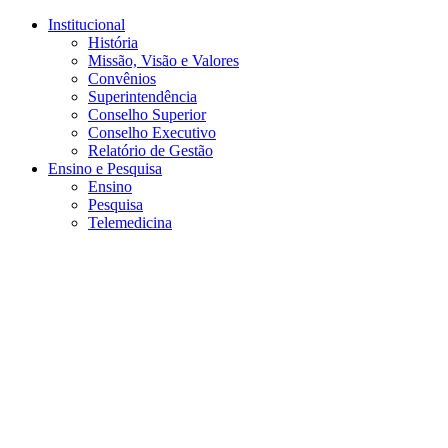
Conteúdo principal
Menu principal
Rodapé
Institucional
História
Missão, Visão e Valores
Convênios
Superintendência
Conselho Superior
Conselho Executivo
Relatório de Gestão
Ensino e Pesquisa
Ensino
Pesquisa
Telemedicina
Aumentar fonte
Diminuir fonte