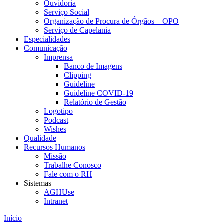
Ouvidoria
Serviço Social
Organização de Procura de Órgãos – OPO
Serviço de Capelania
Especialidades
Comunicação
Imprensa
Banco de Imagens
Clipping
Guideline
Guideline COVID-19
Relatório de Gestão
Logotipo
Podcast
Wishes
Qualidade
Recursos Humanos
Missão
Trabalhe Conosco
Fale com o RH
Sistemas
AGHUse
Intranet
Início