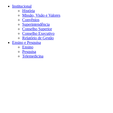
Conteúdo principal
Menu principal
Rodapé
Institucional
História
Missão, Visão e Valores
Convênios
Superintendência
Conselho Superior
Conselho Executivo
Relatório de Gestão
Ensino e Pesquisa
Ensino
Pesquisa
Telemedicina
Aumentar fonte
Diminuir fonte