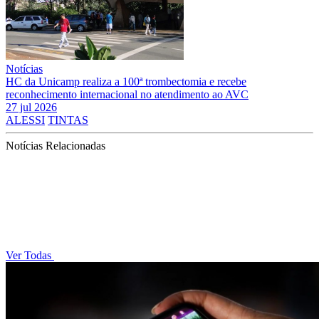
Notícias
HC da Unicamp realiza a 100ª trombectomia e recebe
reconhecimento internacional no atendimento ao AVC
27 jul 2026
ALESSI
TINTAS
Notícias Relacionadas
Ver Todas