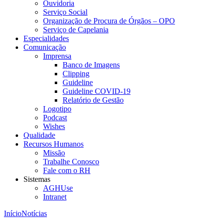
Ouvidoria
Serviço Social
Organização de Procura de Órgãos – OPO
Serviço de Capelania
Especialidades
Comunicação
Imprensa
Banco de Imagens
Clipping
Guideline
Guideline COVID-19
Relatório de Gestão
Logotipo
Podcast
Wishes
Qualidade
Recursos Humanos
Missão
Trabalhe Conosco
Fale com o RH
Sistemas
AGHUse
Intranet
Início
Notícias