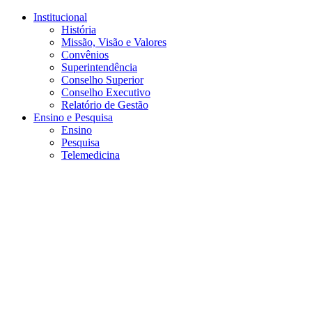
Conteúdo principal
Menu principal
Rodapé
Institucional
História
Missão, Visão e Valores
Convênios
Superintendência
Conselho Superior
Conselho Executivo
Relatório de Gestão
Ensino e Pesquisa
Ensino
Pesquisa
Telemedicina
Aumentar fonte
Diminuir fonte