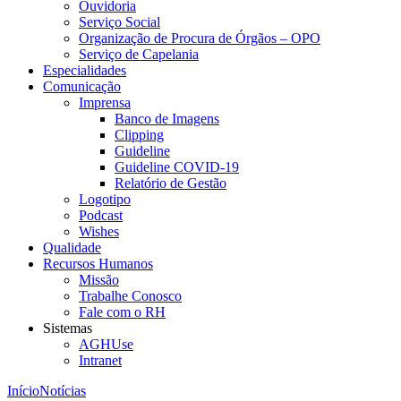
Ouvidoria
Serviço Social
Organização de Procura de Órgãos – OPO
Serviço de Capelania
Especialidades
Comunicação
Imprensa
Banco de Imagens
Clipping
Guideline
Guideline COVID-19
Relatório de Gestão
Logotipo
Podcast
Wishes
Qualidade
Recursos Humanos
Missão
Trabalhe Conosco
Fale com o RH
Sistemas
AGHUse
Intranet
Início
Notícias