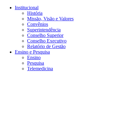
Conteúdo principal
Menu principal
Rodapé
Institucional
História
Missão, Visão e Valores
Convênios
Superintendência
Conselho Superior
Conselho Executivo
Relatório de Gestão
Ensino e Pesquisa
Ensino
Pesquisa
Telemedicina
Aumentar fonte
Diminuir fonte