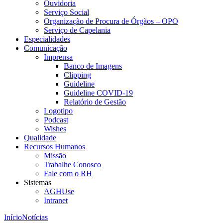
Ouvidoria
Serviço Social
Organização de Procura de Órgãos – OPO
Serviço de Capelania
Especialidades
Comunicação
Imprensa
Banco de Imagens
Clipping
Guideline
Guideline COVID-19
Relatório de Gestão
Logotipo
Podcast
Wishes
Qualidade
Recursos Humanos
Missão
Trabalhe Conosco
Fale com o RH
Sistemas
AGHUse
Intranet
Início
Notícias