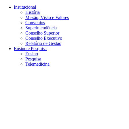
Conteúdo principal
Menu principal
Rodapé
Institucional
História
Missão, Visão e Valores
Convênios
Superintendência
Conselho Superior
Conselho Executivo
Relatório de Gestão
Ensino e Pesquisa
Ensino
Pesquisa
Telemedicina
Aumentar fonte
Diminuir fonte