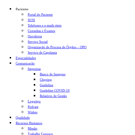
Pacientes
Portal do Paciente
SUSI
Telefones e e-mails úteis
Consultas e Exames
Ouvidoria
Serviço Social
Organização de Procura de Órgãos – OPO
Serviço de Capelania
Especialidades
Comunicação
Imprensa
Banco de Imagens
Clipping
Guideline
Guideline COVID-19
Relatório de Gestão
Logotipo
Podcast
Wishes
Qualidade
Recursos Humanos
Missão
Trabalhe Conosco