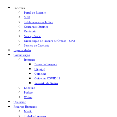
Pacientes
Portal do Paciente
SUSI
Telefones e e-mails úteis
Consultas e Exames
Ouvidoria
Serviço Social
Organização de Procura de Órgãos – OPO
Serviço de Capelania
Especialidades
Comunicação
Imprensa
Banco de Imagens
Clipping
Guideline
Guideline COVID-19
Relatório de Gestão
Logotipo
Podcast
Wishes
Qualidade
Recursos Humanos
Missão
Trabalhe Conosco