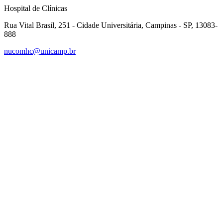
Hospital de Clínicas
Rua Vital Brasil, 251 - Cidade Universitária, Campinas - SP, 13083-
888
nucomhc@unicamp.br
Link para o Facebook
Link para o Instagram
Link para o Youtube