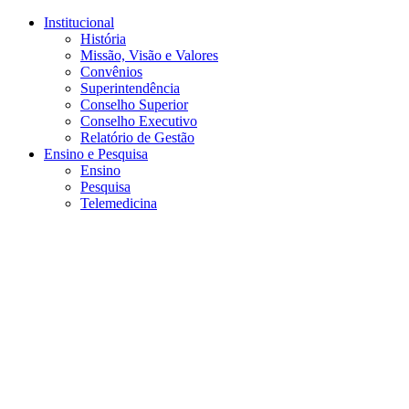
Conteúdo principal
Menu principal
Rodapé
Institucional
História
Missão, Visão e Valores
Convênios
Superintendência
Conselho Superior
Conselho Executivo
Relatório de Gestão
Ensino e Pesquisa
Ensino
Pesquisa
Telemedicina
Aumentar fonte
Diminuir fonte