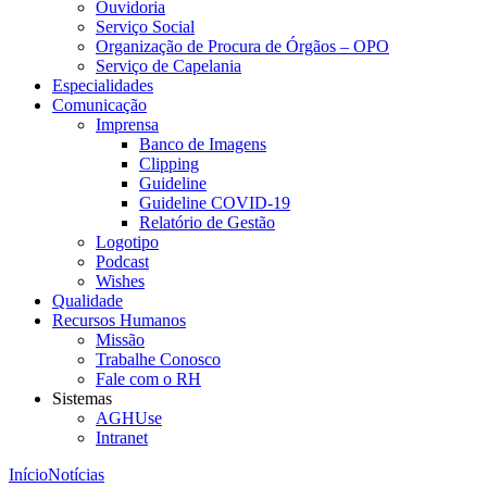
Ouvidoria
Serviço Social
Organização de Procura de Órgãos – OPO
Serviço de Capelania
Especialidades
Comunicação
Imprensa
Banco de Imagens
Clipping
Guideline
Guideline COVID-19
Relatório de Gestão
Logotipo
Podcast
Wishes
Qualidade
Recursos Humanos
Missão
Trabalhe Conosco
Fale com o RH
Sistemas
AGHUse
Intranet
Início
Notícias