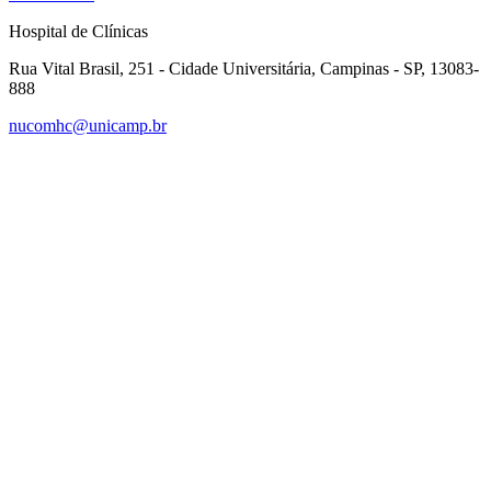
Hospital de Clínicas
Rua Vital Brasil, 251 - Cidade Universitária, Campinas - SP, 13083-
888
nucomhc@unicamp.br
Link para o Facebook
Link para o Instagram
Link para o Youtube