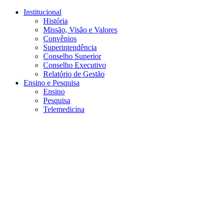
Conteúdo principal
Menu principal
Rodapé
Institucional
História
Missão, Visão e Valores
Convênios
Superintendência
Conselho Superior
Conselho Executivo
Relatório de Gestão
Ensino e Pesquisa
Ensino
Pesquisa
Telemedicina
Aumentar fonte
Diminuir fonte