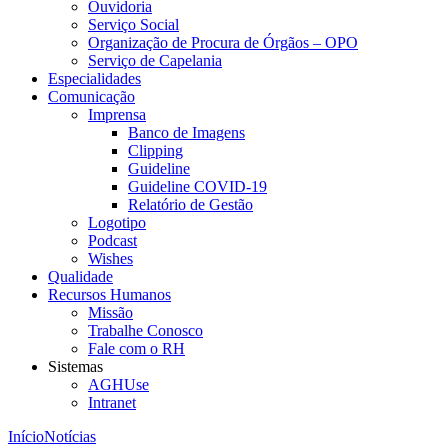
Ouvidoria
Serviço Social
Organização de Procura de Órgãos – OPO
Serviço de Capelania
Especialidades
Comunicação
Imprensa
Banco de Imagens
Clipping
Guideline
Guideline COVID-19
Relatório de Gestão
Logotipo
Podcast
Wishes
Qualidade
Recursos Humanos
Missão
Trabalhe Conosco
Fale com o RH
Sistemas
AGHUse
Intranet
Início
Notícias