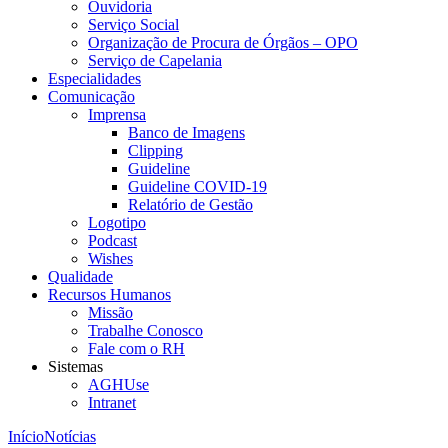
Ouvidoria
Serviço Social
Organização de Procura de Órgãos – OPO
Serviço de Capelania
Especialidades
Comunicação
Imprensa
Banco de Imagens
Clipping
Guideline
Guideline COVID-19
Relatório de Gestão
Logotipo
Podcast
Wishes
Qualidade
Recursos Humanos
Missão
Trabalhe Conosco
Fale com o RH
Sistemas
AGHUse
Intranet
Início
Notícias