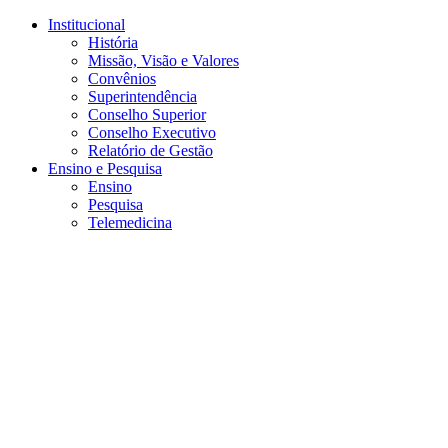
Conteúdo principal
Menu principal
Rodapé
Institucional
História
Missão, Visão e Valores
Convênios
Superintendência
Conselho Superior
Conselho Executivo
Relatório de Gestão
Ensino e Pesquisa
Ensino
Pesquisa
Telemedicina
Aumentar fonte
Diminuir fonte