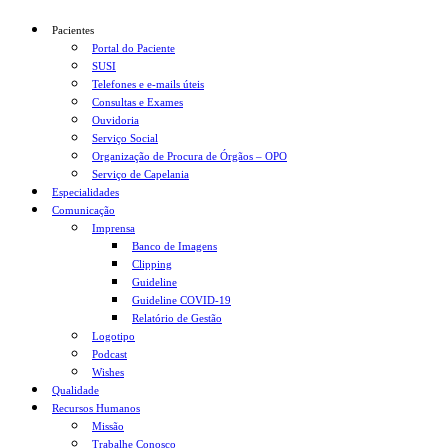
Pacientes
Portal do Paciente
SUSI
Telefones e e-mails úteis
Consultas e Exames
Ouvidoria
Serviço Social
Organização de Procura de Órgãos – OPO
Serviço de Capelania
Especialidades
Comunicação
Imprensa
Banco de Imagens
Clipping
Guideline
Guideline COVID-19
Relatório de Gestão
Logotipo
Podcast
Wishes
Qualidade
Recursos Humanos
Missão
Trabalhe Conosco