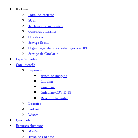
Pacientes
Portal do Paciente
SUSI
Telefones e e-mails úteis
Consultas e Exames
Ouvidoria
Serviço Social
Organização de Procura de Órgãos – OPO
Serviço de Capelania
Especialidades
Comunicação
Imprensa
Banco de Imagens
Clipping
Guideline
Guideline COVID-19
Relatório de Gestão
Logotipo
Podcast
Wishes
Qualidade
Recursos Humanos
Missão
Trabalhe Conosco