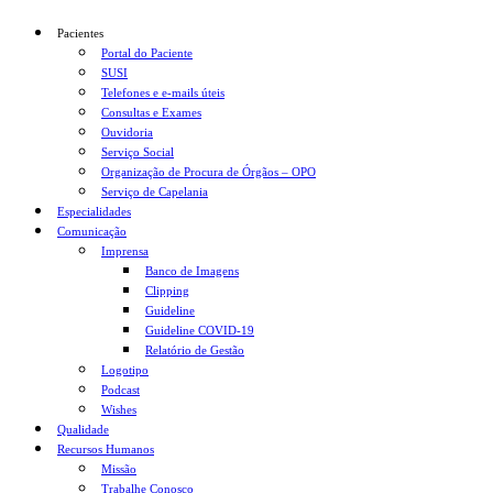
Pacientes
Portal do Paciente
SUSI
Telefones e e-mails úteis
Consultas e Exames
Ouvidoria
Serviço Social
Organização de Procura de Órgãos – OPO
Serviço de Capelania
Especialidades
Comunicação
Imprensa
Banco de Imagens
Clipping
Guideline
Guideline COVID-19
Relatório de Gestão
Logotipo
Podcast
Wishes
Qualidade
Recursos Humanos
Missão
Trabalhe Conosco