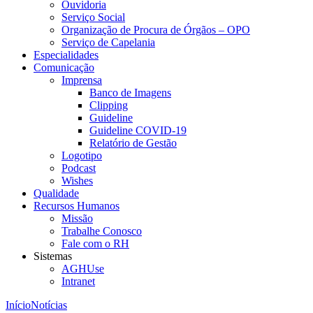
Ouvidoria
Serviço Social
Organização de Procura de Órgãos – OPO
Serviço de Capelania
Especialidades
Comunicação
Imprensa
Banco de Imagens
Clipping
Guideline
Guideline COVID-19
Relatório de Gestão
Logotipo
Podcast
Wishes
Qualidade
Recursos Humanos
Missão
Trabalhe Conosco
Fale com o RH
Sistemas
AGHUse
Intranet
Início
Notícias