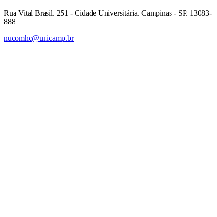
Rua Vital Brasil, 251 - Cidade Universitária, Campinas - SP, 13083-
888
nucomhc@unicamp.br
Link para o Facebook
Link para o Instagram
Link para o Youtube