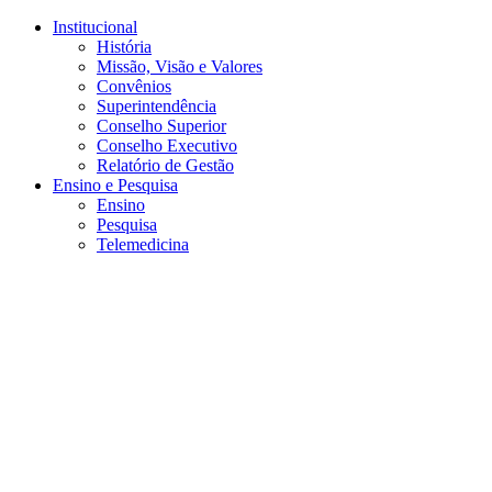
Conteúdo principal
Menu principal
Rodapé
Institucional
História
Missão, Visão e Valores
Convênios
Superintendência
Conselho Superior
Conselho Executivo
Relatório de Gestão
Ensino e Pesquisa
Ensino
Pesquisa
Telemedicina
Aumentar fonte
Diminuir fonte