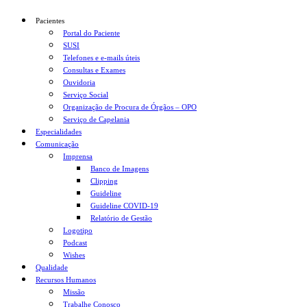
Pacientes
Portal do Paciente
SUSI
Telefones e e-mails úteis
Consultas e Exames
Ouvidoria
Serviço Social
Organização de Procura de Órgãos – OPO
Serviço de Capelania
Especialidades
Comunicação
Imprensa
Banco de Imagens
Clipping
Guideline
Guideline COVID-19
Relatório de Gestão
Logotipo
Podcast
Wishes
Qualidade
Recursos Humanos
Missão
Trabalhe Conosco