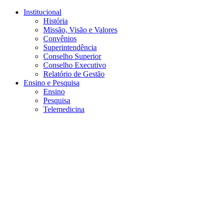
Conteúdo principal
Menu principal
Rodapé
Institucional
História
Missão, Visão e Valores
Convênios
Superintendência
Conselho Superior
Conselho Executivo
Relatório de Gestão
Ensino e Pesquisa
Ensino
Pesquisa
Telemedicina
Aumentar fonte
Diminuir fonte