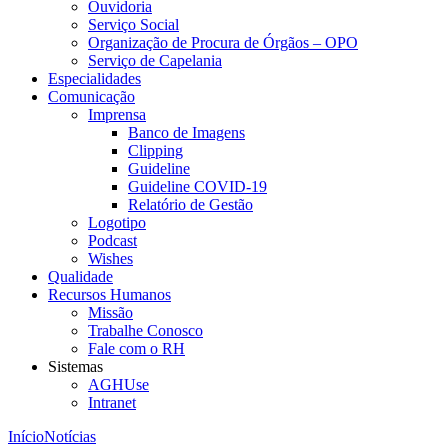
Ouvidoria
Serviço Social
Organização de Procura de Órgãos – OPO
Serviço de Capelania
Especialidades
Comunicação
Imprensa
Banco de Imagens
Clipping
Guideline
Guideline COVID-19
Relatório de Gestão
Logotipo
Podcast
Wishes
Qualidade
Recursos Humanos
Missão
Trabalhe Conosco
Fale com o RH
Sistemas
AGHUse
Intranet
Início
Notícias