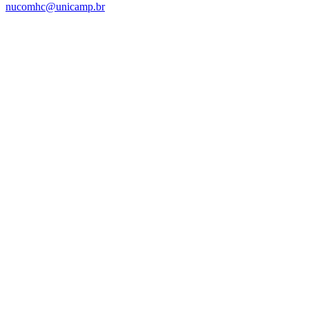
nucomhc@unicamp.br
Link para o Facebook
Link para o Instagram
Link para o Youtube