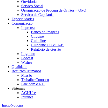
Ouvidoria
Serviço Social
Organização de Procura de Órgãos – OPO
Serviço de Capelania
Especialidades
Comunicação
Imprensa
Banco de Imagens
Clipping
Guideline
Guideline COVID-19
Relatório de Gestão
Logotipo
Podcast
Wishes
Qualidade
Recursos Humanos
Missão
Trabalhe Conosco
Fale com o RH
Sistemas
AGHUse
Intranet
Início
Notícias