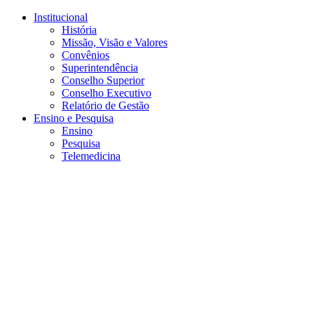
Conteúdo principal
Menu principal
Rodapé
Institucional
História
Missão, Visão e Valores
Convênios
Superintendência
Conselho Superior
Conselho Executivo
Relatório de Gestão
Ensino e Pesquisa
Ensino
Pesquisa
Telemedicina
Aumentar fonte
Diminuir fonte