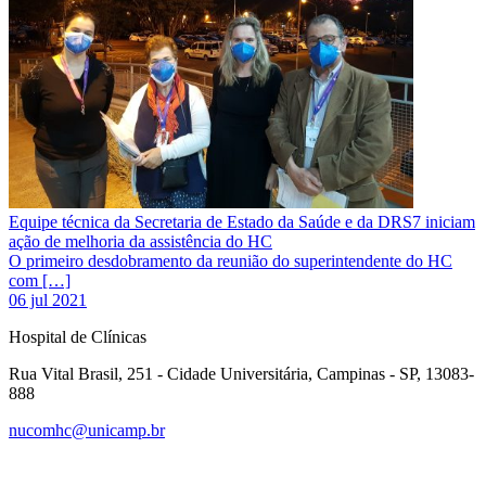
Equipe técnica da Secretaria de Estado da Saúde e da DRS7 iniciam
ação de melhoria da assistência do HC
O primeiro desdobramento da reunião do superintendente do HC
com […]
06 jul 2021
Hospital de Clínicas
Rua Vital Brasil, 251 - Cidade Universitária, Campinas - SP, 13083-
888
nucomhc@unicamp.br
Link para o Facebook