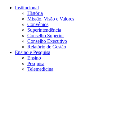
Conteúdo principal
Menu principal
Rodapé
Institucional
História
Missão, Visão e Valores
Convênios
Superintendência
Conselho Superior
Conselho Executivo
Relatório de Gestão
Ensino e Pesquisa
Ensino
Pesquisa
Telemedicina
Aumentar fonte
Diminuir fonte