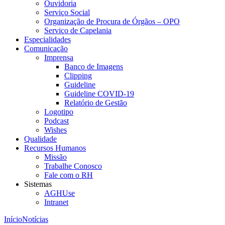
Ouvidoria
Serviço Social
Organização de Procura de Órgãos – OPO
Serviço de Capelania
Especialidades
Comunicação
Imprensa
Banco de Imagens
Clipping
Guideline
Guideline COVID-19
Relatório de Gestão
Logotipo
Podcast
Wishes
Qualidade
Recursos Humanos
Missão
Trabalhe Conosco
Fale com o RH
Sistemas
AGHUse
Intranet
Início
Notícias