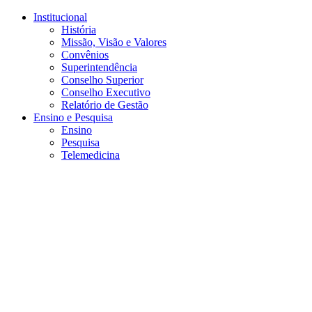
Conteúdo principal
Menu principal
Rodapé
Institucional
História
Missão, Visão e Valores
Convênios
Superintendência
Conselho Superior
Conselho Executivo
Relatório de Gestão
Ensino e Pesquisa
Ensino
Pesquisa
Telemedicina
Aumentar fonte
Diminuir fonte