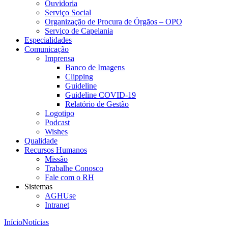
Ouvidoria
Serviço Social
Organização de Procura de Órgãos – OPO
Serviço de Capelania
Especialidades
Comunicação
Imprensa
Banco de Imagens
Clipping
Guideline
Guideline COVID-19
Relatório de Gestão
Logotipo
Podcast
Wishes
Qualidade
Recursos Humanos
Missão
Trabalhe Conosco
Fale com o RH
Sistemas
AGHUse
Intranet
Início
Notícias