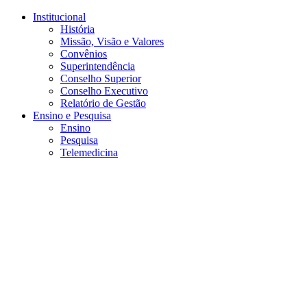
Conteúdo principal
Menu principal
Rodapé
Institucional
História
Missão, Visão e Valores
Convênios
Superintendência
Conselho Superior
Conselho Executivo
Relatório de Gestão
Ensino e Pesquisa
Ensino
Pesquisa
Telemedicina
Aumentar fonte
Diminuir fonte