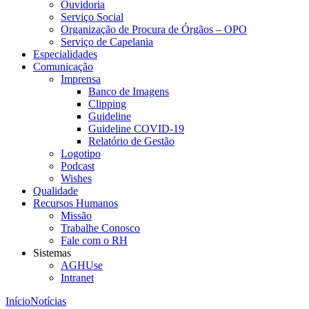
Ouvidoria
Serviço Social
Organização de Procura de Órgãos – OPO
Serviço de Capelania
Especialidades
Comunicação
Imprensa
Banco de Imagens
Clipping
Guideline
Guideline COVID-19
Relatório de Gestão
Logotipo
Podcast
Wishes
Qualidade
Recursos Humanos
Missão
Trabalhe Conosco
Fale com o RH
Sistemas
AGHUse
Intranet
Início
Notícias