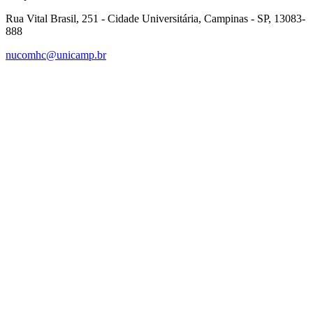
Rua Vital Brasil, 251 - Cidade Universitária, Campinas - SP, 13083-
888
nucomhc@unicamp.br
Link para o Facebook
Link para o Instagram
Link para o Youtube