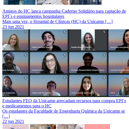
Amigos do HC lança campanha Caderno Solidário para captação de
EPI´s e equipamentos hospitalares
Mais uma vez, o Hospital de Clínicas (HC) da Unicamp […]
23 jun 2021
Estudantes FEQ da Unicamp arrecadam recursos para compra EPI´s
e medicamentos para o HC
Os estudantes da Faculdade de Engenharia Química da Unicamp se
[…]
22 jun 2021