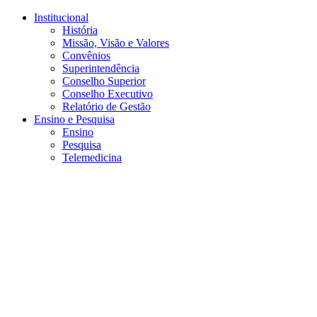
Conteúdo principal
Menu principal
Rodapé
Institucional
História
Missão, Visão e Valores
Convênios
Superintendência
Conselho Superior
Conselho Executivo
Relatório de Gestão
Ensino e Pesquisa
Ensino
Pesquisa
Telemedicina
Aumentar fonte
Diminuir fonte