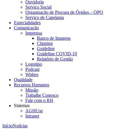
Ouvidoria
Serviço Social
Organização de Procura de Órgãos – OPO
Serviço de Capelania
Especialidades
Comunicação
Imprensa
Banco de Imagens
Clipping
Guideline
Guideline COVID-19
Relatório de Gestão
Logotipo
Podcast
Wishes
Qualidade
Recursos Humanos
Missão
Trabalhe Conosco
Fale com o RH
Sistemas
AGHUse
Intranet
Início
Notícias