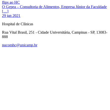
flips ao HC
O Gepea – Consultoria de Alimentos, Empresa Júnior da Faculdade
[…]
29 jan 2021
Hospital de Clínicas
Rua Vital Brasil, 251 - Cidade Universitária, Campinas - SP, 13083-
888
nucomhc@unicamp.br
Link para o Facebook
Link para o Instagram