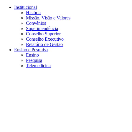
Conteúdo principal
Menu principal
Rodapé
Institucional
História
Missão, Visão e Valores
Convênios
Superintendência
Conselho Superior
Conselho Executivo
Relatório de Gestão
Ensino e Pesquisa
Ensino
Pesquisa
Telemedicina
Aumentar fonte
Diminuir fonte