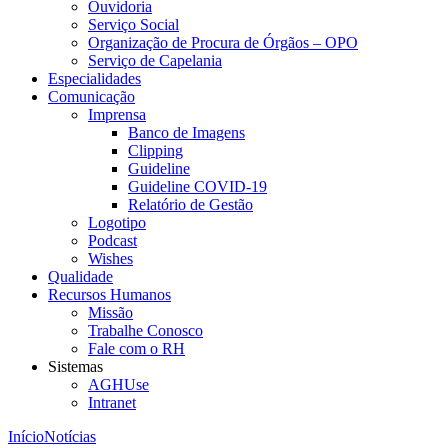
Ouvidoria
Serviço Social
Organização de Procura de Órgãos – OPO
Serviço de Capelania
Especialidades
Comunicação
Imprensa
Banco de Imagens
Clipping
Guideline
Guideline COVID-19
Relatório de Gestão
Logotipo
Podcast
Wishes
Qualidade
Recursos Humanos
Missão
Trabalhe Conosco
Fale com o RH
Sistemas
AGHUse
Intranet
Início
Notícias