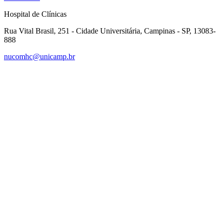
Hospital de Clínicas
Rua Vital Brasil, 251 - Cidade Universitária, Campinas - SP, 13083-
888
nucomhc@unicamp.br
Link para o Facebook
Link para o Instagram
Link para o Youtube