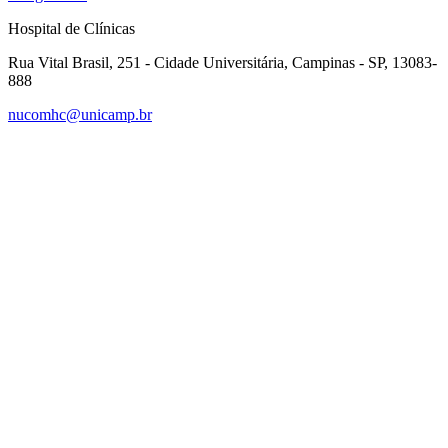
Hospital de Clínicas
Rua Vital Brasil, 251 - Cidade Universitária, Campinas - SP, 13083-
888
nucomhc@unicamp.br
Link para o Facebook
Link para o Instagram
Link para o Youtube