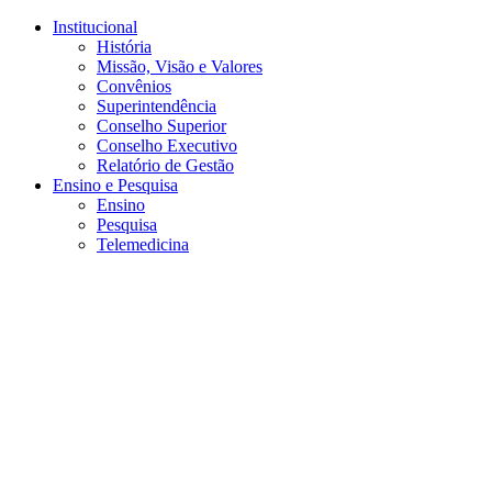
Conteúdo principal
Menu principal
Rodapé
Institucional
História
Missão, Visão e Valores
Convênios
Superintendência
Conselho Superior
Conselho Executivo
Relatório de Gestão
Ensino e Pesquisa
Ensino
Pesquisa
Telemedicina
Aumentar fonte
Diminuir fonte