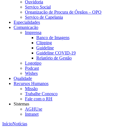
Ouvidoria
Serviço Social
Organização de Procura de Órgãos – OPO
Serviço de Capelania
Especialidades
Comunicação
Imprensa
Banco de Imagens
Clipping
Guideline
Guideline COVID-19
Relatório de Gestão
Logotipo
Podcast
Wishes
Qualidade
Recursos Humanos
Missão
Trabalhe Conosco
Fale com o RH
Sistemas
AGHUse
Intranet
Início
Notícias