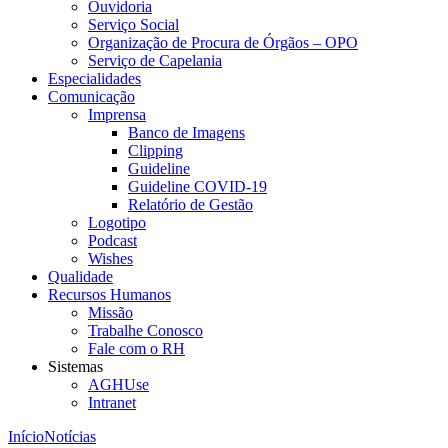
Ouvidoria
Serviço Social
Organização de Procura de Órgãos – OPO
Serviço de Capelania
Especialidades
Comunicação
Imprensa
Banco de Imagens
Clipping
Guideline
Guideline COVID-19
Relatório de Gestão
Logotipo
Podcast
Wishes
Qualidade
Recursos Humanos
Missão
Trabalhe Conosco
Fale com o RH
Sistemas
AGHUse
Intranet
Início
Notícias