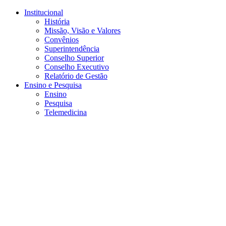
Conteúdo principal
Menu principal
Rodapé
Institucional
História
Missão, Visão e Valores
Convênios
Superintendência
Conselho Superior
Conselho Executivo
Relatório de Gestão
Ensino e Pesquisa
Ensino
Pesquisa
Telemedicina
Aumentar fonte
Diminuir fonte