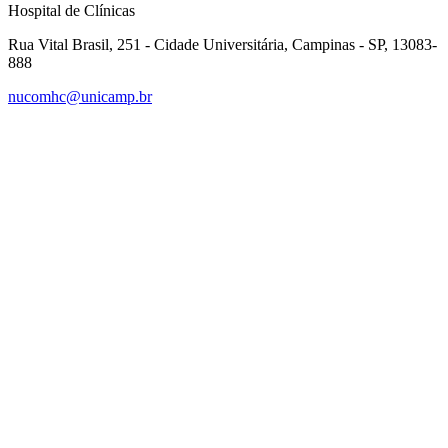
Hospital de Clínicas
Rua Vital Brasil, 251 - Cidade Universitária, Campinas - SP, 13083-
888
nucomhc@unicamp.br
Link para o Facebook
Link para o Instagram
Link para o Youtube