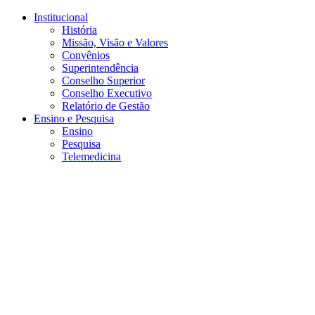
Conteúdo principal
Menu principal
Rodapé
Institucional
História
Missão, Visão e Valores
Convênios
Superintendência
Conselho Superior
Conselho Executivo
Relatório de Gestão
Ensino e Pesquisa
Ensino
Pesquisa
Telemedicina
Aumentar fonte
Diminuir fonte