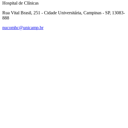
Hospital de Clínicas
Rua Vital Brasil, 251 - Cidade Universitária, Campinas - SP, 13083-
888
nucomhc@unicamp.br
Link para o Facebook
Link para o Instagram
Link para o Youtube