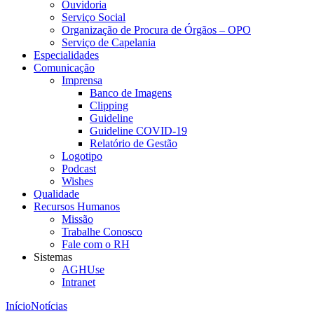
Ouvidoria
Serviço Social
Organização de Procura de Órgãos – OPO
Serviço de Capelania
Especialidades
Comunicação
Imprensa
Banco de Imagens
Clipping
Guideline
Guideline COVID-19
Relatório de Gestão
Logotipo
Podcast
Wishes
Qualidade
Recursos Humanos
Missão
Trabalhe Conosco
Fale com o RH
Sistemas
AGHUse
Intranet
Início
Notícias