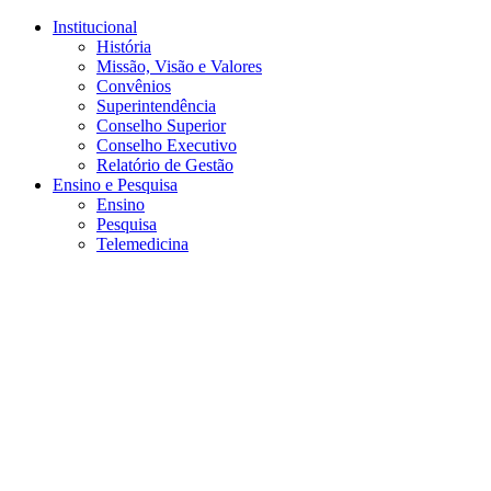
Conteúdo principal
Menu principal
Rodapé
Institucional
História
Missão, Visão e Valores
Convênios
Superintendência
Conselho Superior
Conselho Executivo
Relatório de Gestão
Ensino e Pesquisa
Ensino
Pesquisa
Telemedicina
Aumentar fonte
Diminuir fonte