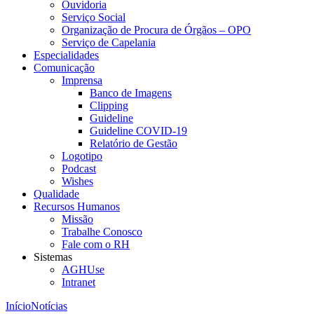
Ouvidoria
Serviço Social
Organização de Procura de Órgãos – OPO
Serviço de Capelania
Especialidades
Comunicação
Imprensa
Banco de Imagens
Clipping
Guideline
Guideline COVID-19
Relatório de Gestão
Logotipo
Podcast
Wishes
Qualidade
Recursos Humanos
Missão
Trabalhe Conosco
Fale com o RH
Sistemas
AGHUse
Intranet
Início
Notícias