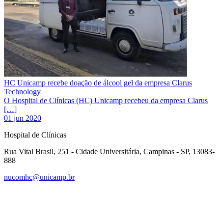
HC Unicamp recebe doação de álcool gel da empresa Clarus
Technology
O Hospital de Clínicas (HC) Unicamp recebeu da empresa Clarus
[…]
01 jun 2020
Hospital de Clínicas
Rua Vital Brasil, 251 - Cidade Universitária, Campinas - SP, 13083-
888
nucomhc@unicamp.br
Link para o Facebook