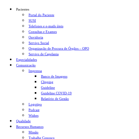
Pacientes
Portal do Paciente
SUSI
Telefones e e-mails úteis
Consultas e Exames
Ouvidoria
Serviço Social
Organização de Procura de Órgãos – OPO
Serviço de Capelania
Especialidades
Comunicação
Imprensa
Banco de Imagens
Clipping
Guideline
Guideline COVID-19
Relatório de Gestão
Logotipo
Podcast
Wishes
Qualidade
Recursos Humanos
Missão
Trabalhe Conosco