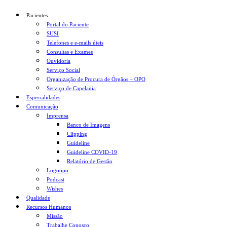
Pacientes
Portal do Paciente
SUSI
Telefones e e-mails úteis
Consultas e Exames
Ouvidoria
Serviço Social
Organização de Procura de Órgãos – OPO
Serviço de Capelania
Especialidades
Comunicação
Imprensa
Banco de Imagens
Clipping
Guideline
Guideline COVID-19
Relatório de Gestão
Logotipo
Podcast
Wishes
Qualidade
Recursos Humanos
Missão
Trabalhe Conosco