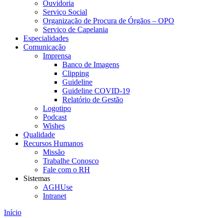
Ouvidoria
Serviço Social
Organização de Procura de Órgãos – OPO
Serviço de Capelania
Especialidades
Comunicação
Imprensa
Banco de Imagens
Clipping
Guideline
Guideline COVID-19
Relatório de Gestão
Logotipo
Podcast
Wishes
Qualidade
Recursos Humanos
Missão
Trabalhe Conosco
Fale com o RH
Sistemas
AGHUse
Intranet
Início