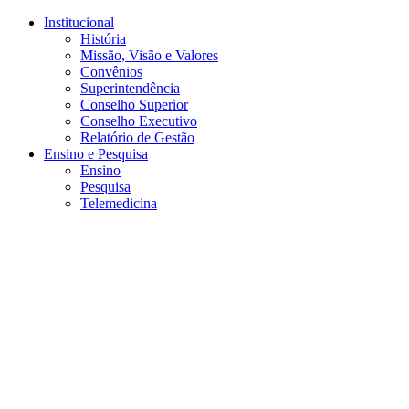
Conteúdo principal
Menu principal
Rodapé
Institucional
História
Missão, Visão e Valores
Convênios
Superintendência
Conselho Superior
Conselho Executivo
Relatório de Gestão
Ensino e Pesquisa
Ensino
Pesquisa
Telemedicina
Aumentar fonte
Diminuir fonte