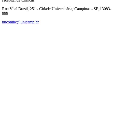
Hospital de Clínicas
Rua Vital Brasil, 251 - Cidade Universitária, Campinas - SP, 13083-
888
nucomhc@unicamp.br
Link para o Facebook
Link para o Instagram
Link para o Youtube