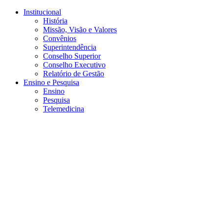
Conteúdo principal
Menu principal
Rodapé
Institucional
História
Missão, Visão e Valores
Convênios
Superintendência
Conselho Superior
Conselho Executivo
Relatório de Gestão
Ensino e Pesquisa
Ensino
Pesquisa
Telemedicina
Aumentar fonte
Diminuir fonte