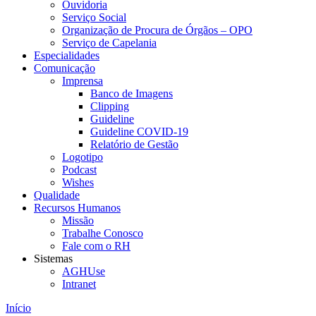
Ouvidoria
Serviço Social
Organização de Procura de Órgãos – OPO
Serviço de Capelania
Especialidades
Comunicação
Imprensa
Banco de Imagens
Clipping
Guideline
Guideline COVID-19
Relatório de Gestão
Logotipo
Podcast
Wishes
Qualidade
Recursos Humanos
Missão
Trabalhe Conosco
Fale com o RH
Sistemas
AGHUse
Intranet
Início