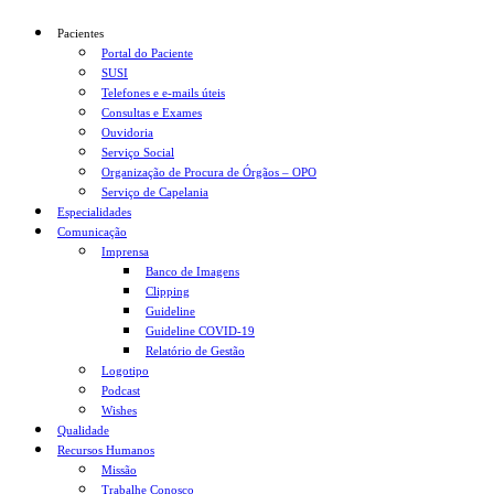
Pacientes
Portal do Paciente
SUSI
Telefones e e-mails úteis
Consultas e Exames
Ouvidoria
Serviço Social
Organização de Procura de Órgãos – OPO
Serviço de Capelania
Especialidades
Comunicação
Imprensa
Banco de Imagens
Clipping
Guideline
Guideline COVID-19
Relatório de Gestão
Logotipo
Podcast
Wishes
Qualidade
Recursos Humanos
Missão
Trabalhe Conosco