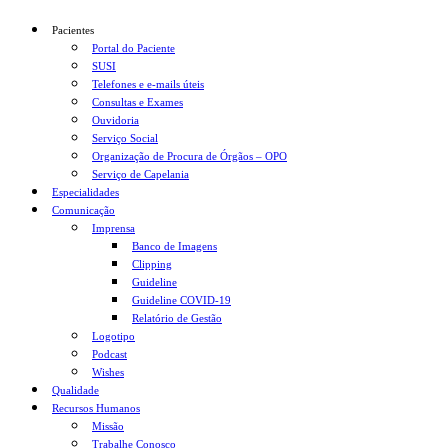
Pacientes
Portal do Paciente
SUSI
Telefones e e-mails úteis
Consultas e Exames
Ouvidoria
Serviço Social
Organização de Procura de Órgãos – OPO
Serviço de Capelania
Especialidades
Comunicação
Imprensa
Banco de Imagens
Clipping
Guideline
Guideline COVID-19
Relatório de Gestão
Logotipo
Podcast
Wishes
Qualidade
Recursos Humanos
Missão
Trabalhe Conosco