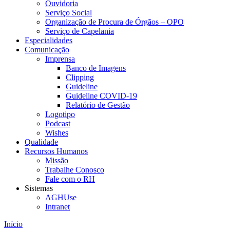
Ouvidoria
Serviço Social
Organização de Procura de Órgãos – OPO
Serviço de Capelania
Especialidades
Comunicação
Imprensa
Banco de Imagens
Clipping
Guideline
Guideline COVID-19
Relatório de Gestão
Logotipo
Podcast
Wishes
Qualidade
Recursos Humanos
Missão
Trabalhe Conosco
Fale com o RH
Sistemas
AGHUse
Intranet
Início