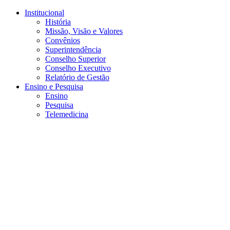
Conteúdo principal
Menu principal
Rodapé
Institucional
História
Missão, Visão e Valores
Convênios
Superintendência
Conselho Superior
Conselho Executivo
Relatório de Gestão
Ensino e Pesquisa
Ensino
Pesquisa
Telemedicina
Aumentar fonte
Diminuir fonte