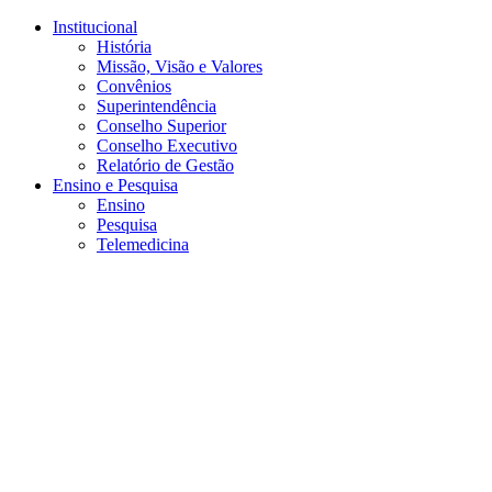
Conteúdo principal
Menu principal
Rodapé
Institucional
História
Missão, Visão e Valores
Convênios
Superintendência
Conselho Superior
Conselho Executivo
Relatório de Gestão
Ensino e Pesquisa
Ensino
Pesquisa
Telemedicina
Aumentar fonte
Diminuir fonte