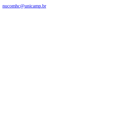
nucomhc@unicamp.br
Link para o Facebook
Link para o Instagram
Link para o Youtube