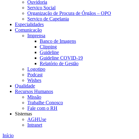
Ouvidoria
Serviço Social
Organização de Procura de Órgãos – OPO
Serviço de Capelania
Especialidades
Comunicação
Imprensa
Banco de Imagens
Clipping
Guideline
Guideline COVID-19
Relatório de Gestão
Logotipo
Podcast
Wishes
Qualidade
Recursos Humanos
Missão
Trabalhe Conosco
Fale com o RH
Sistemas
AGHUse
Intranet
Início