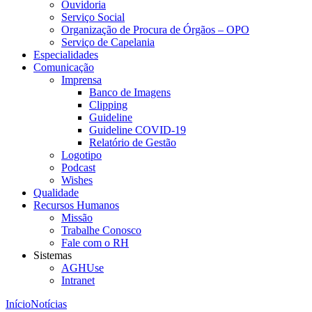
Ouvidoria
Serviço Social
Organização de Procura de Órgãos – OPO
Serviço de Capelania
Especialidades
Comunicação
Imprensa
Banco de Imagens
Clipping
Guideline
Guideline COVID-19
Relatório de Gestão
Logotipo
Podcast
Wishes
Qualidade
Recursos Humanos
Missão
Trabalhe Conosco
Fale com o RH
Sistemas
AGHUse
Intranet
Início
Notícias