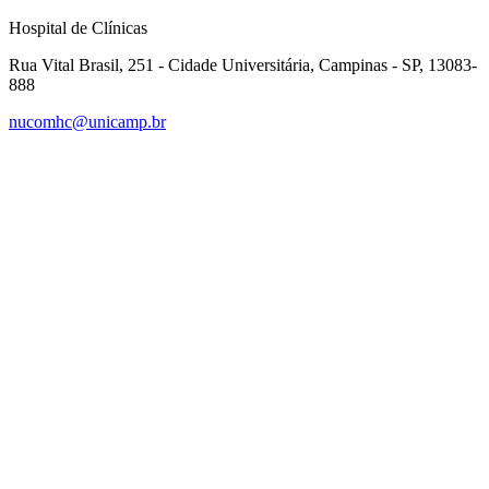
Hospital de Clínicas
Rua Vital Brasil, 251 - Cidade Universitária, Campinas - SP, 13083-
888
nucomhc@unicamp.br
Link para o Facebook
Link para o Instagram
Link para o Youtube