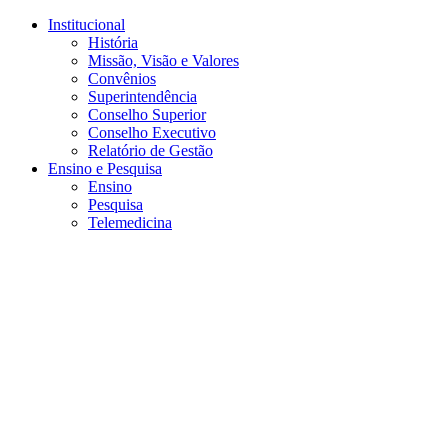
Conteúdo principal
Menu principal
Rodapé
Institucional
História
Missão, Visão e Valores
Convênios
Superintendência
Conselho Superior
Conselho Executivo
Relatório de Gestão
Ensino e Pesquisa
Ensino
Pesquisa
Telemedicina
Aumentar fonte
Diminuir fonte