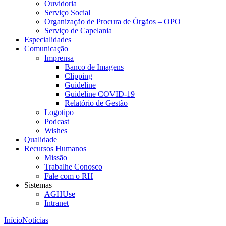
Ouvidoria
Serviço Social
Organização de Procura de Órgãos – OPO
Serviço de Capelania
Especialidades
Comunicação
Imprensa
Banco de Imagens
Clipping
Guideline
Guideline COVID-19
Relatório de Gestão
Logotipo
Podcast
Wishes
Qualidade
Recursos Humanos
Missão
Trabalhe Conosco
Fale com o RH
Sistemas
AGHUse
Intranet
Início
Notícias