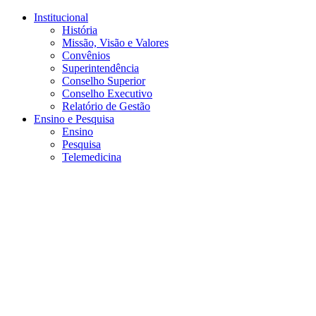
Conteúdo principal
Menu principal
Rodapé
Institucional
História
Missão, Visão e Valores
Convênios
Superintendência
Conselho Superior
Conselho Executivo
Relatório de Gestão
Ensino e Pesquisa
Ensino
Pesquisa
Telemedicina
Aumentar fonte
Diminuir fonte