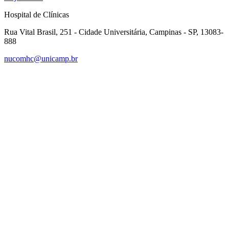
Hospital de Clínicas
Rua Vital Brasil, 251 - Cidade Universitária, Campinas - SP, 13083-
888
nucomhc@unicamp.br
Link para o Facebook
Link para o Instagram
Link para o Youtube