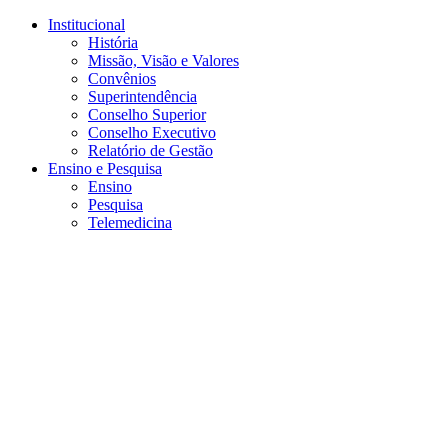
Conteúdo principal
Menu principal
Rodapé
Institucional
História
Missão, Visão e Valores
Convênios
Superintendência
Conselho Superior
Conselho Executivo
Relatório de Gestão
Ensino e Pesquisa
Ensino
Pesquisa
Telemedicina
Aumentar fonte
Diminuir fonte