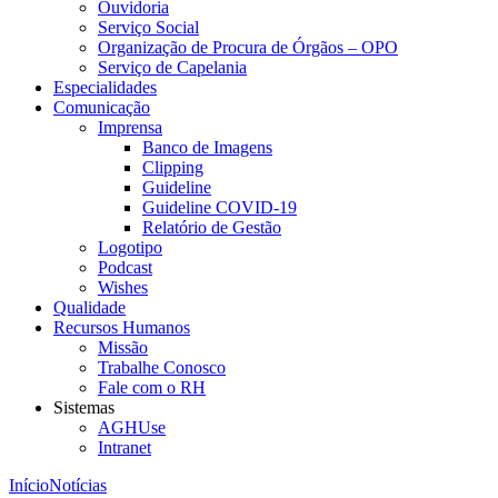
Ouvidoria
Serviço Social
Organização de Procura de Órgãos – OPO
Serviço de Capelania
Especialidades
Comunicação
Imprensa
Banco de Imagens
Clipping
Guideline
Guideline COVID-19
Relatório de Gestão
Logotipo
Podcast
Wishes
Qualidade
Recursos Humanos
Missão
Trabalhe Conosco
Fale com o RH
Sistemas
AGHUse
Intranet
Início
Notícias