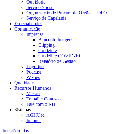
Ouvidoria
Serviço Social
Organização de Procura de Órgãos – OPO
Serviço de Capelania
Especialidades
Comunicação
Imprensa
Banco de Imagens
Clipping
Guideline
Guideline COVID-19
Relatório de Gestão
Logotipo
Podcast
Wishes
Qualidade
Recursos Humanos
Missão
Trabalhe Conosco
Fale com o RH
Sistemas
AGHUse
Intranet
Início
Notícias