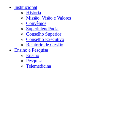
Conteúdo principal
Menu principal
Rodapé
Institucional
História
Missão, Visão e Valores
Convênios
Superintendência
Conselho Superior
Conselho Executivo
Relatório de Gestão
Ensino e Pesquisa
Ensino
Pesquisa
Telemedicina
Aumentar fonte
Diminuir fonte