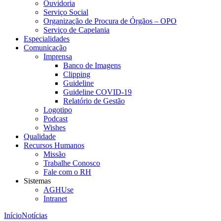
Ouvidoria
Serviço Social
Organização de Procura de Órgãos – OPO
Serviço de Capelania
Especialidades
Comunicação
Imprensa
Banco de Imagens
Clipping
Guideline
Guideline COVID-19
Relatório de Gestão
Logotipo
Podcast
Wishes
Qualidade
Recursos Humanos
Missão
Trabalhe Conosco
Fale com o RH
Sistemas
AGHUse
Intranet
Início
Notícias