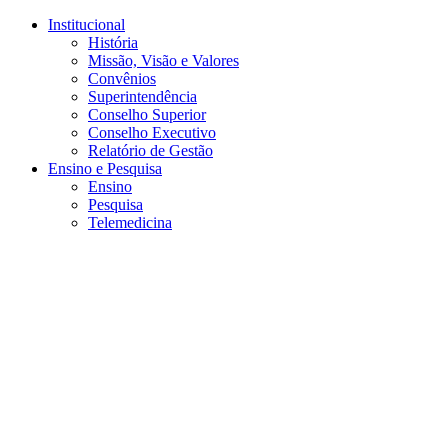
Conteúdo principal
Menu principal
Rodapé
Institucional
História
Missão, Visão e Valores
Convênios
Superintendência
Conselho Superior
Conselho Executivo
Relatório de Gestão
Ensino e Pesquisa
Ensino
Pesquisa
Telemedicina
Aumentar fonte
Diminuir fonte