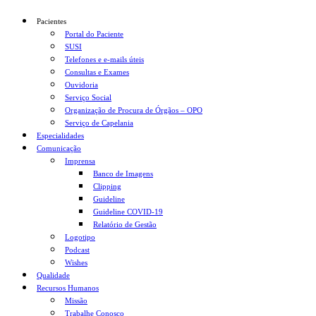
Pacientes
Portal do Paciente
SUSI
Telefones e e-mails úteis
Consultas e Exames
Ouvidoria
Serviço Social
Organização de Procura de Órgãos – OPO
Serviço de Capelania
Especialidades
Comunicação
Imprensa
Banco de Imagens
Clipping
Guideline
Guideline COVID-19
Relatório de Gestão
Logotipo
Podcast
Wishes
Qualidade
Recursos Humanos
Missão
Trabalhe Conosco