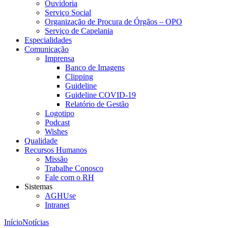
Ouvidoria
Serviço Social
Organização de Procura de Órgãos – OPO
Serviço de Capelania
Especialidades
Comunicação
Imprensa
Banco de Imagens
Clipping
Guideline
Guideline COVID-19
Relatório de Gestão
Logotipo
Podcast
Wishes
Qualidade
Recursos Humanos
Missão
Trabalhe Conosco
Fale com o RH
Sistemas
AGHUse
Intranet
Início
Notícias