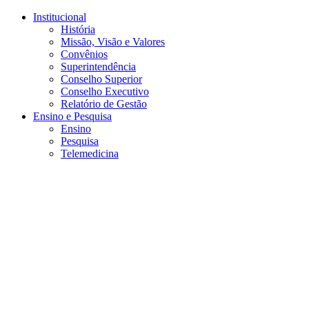
Conteúdo principal
Menu principal
Rodapé
Institucional
História
Missão, Visão e Valores
Convênios
Superintendência
Conselho Superior
Conselho Executivo
Relatório de Gestão
Ensino e Pesquisa
Ensino
Pesquisa
Telemedicina
Aumentar fonte
Diminuir fonte