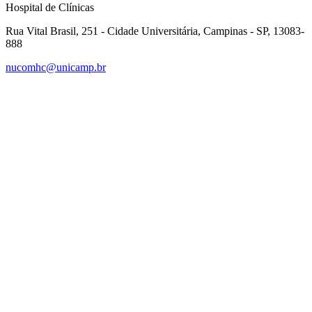
Hospital de Clínicas
Rua Vital Brasil, 251 - Cidade Universitária, Campinas - SP, 13083-
888
nucomhc@unicamp.br
Link para o Facebook
Link para o Instagram
Link para o Youtube