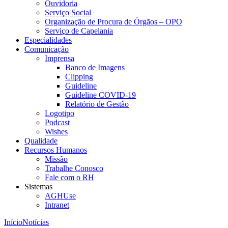
Ouvidoria
Serviço Social
Organização de Procura de Órgãos – OPO
Serviço de Capelania
Especialidades
Comunicação
Imprensa
Banco de Imagens
Clipping
Guideline
Guideline COVID-19
Relatório de Gestão
Logotipo
Podcast
Wishes
Qualidade
Recursos Humanos
Missão
Trabalhe Conosco
Fale com o RH
Sistemas
AGHUse
Intranet
Início
Notícias