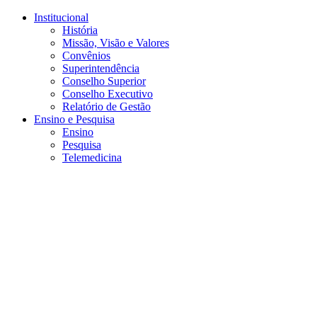
Conteúdo principal
Menu principal
Rodapé
Institucional
História
Missão, Visão e Valores
Convênios
Superintendência
Conselho Superior
Conselho Executivo
Relatório de Gestão
Ensino e Pesquisa
Ensino
Pesquisa
Telemedicina
Aumentar fonte
Diminuir fonte