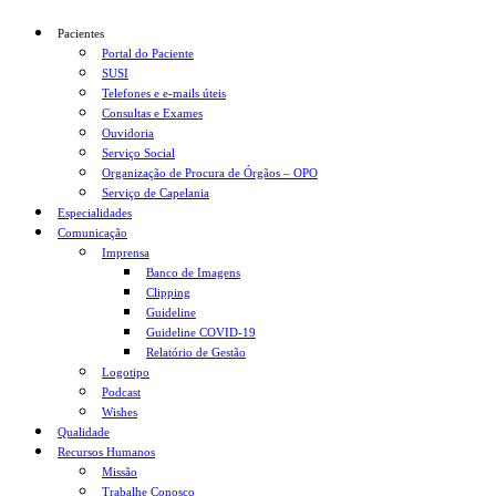
Pacientes
Portal do Paciente
SUSI
Telefones e e-mails úteis
Consultas e Exames
Ouvidoria
Serviço Social
Organização de Procura de Órgãos – OPO
Serviço de Capelania
Especialidades
Comunicação
Imprensa
Banco de Imagens
Clipping
Guideline
Guideline COVID-19
Relatório de Gestão
Logotipo
Podcast
Wishes
Qualidade
Recursos Humanos
Missão
Trabalhe Conosco