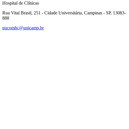
Hospital de Clínicas
Rua Vital Brasil, 251 - Cidade Universitária, Campinas - SP, 13083-
888
nucomhc@unicamp.br
Link para o Facebook
Link para o Instagram
Link para o Youtube