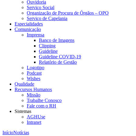
Ouvidoria
Serviço Social
Organização de Procura de Órgãos – OPO
Serviço de Capelania
Especialidades
Comunicação
Imprensa
Banco de Imagens
Clipping
Guideline
Guideline COVID-19
Relatório de Gestão
Logotipo
Podcast
Wishes
Qualidade
Recursos Humanos
Missão
Trabalhe Conosco
Fale com o RH
Sistemas
AGHUse
Intranet
Início
Notícias