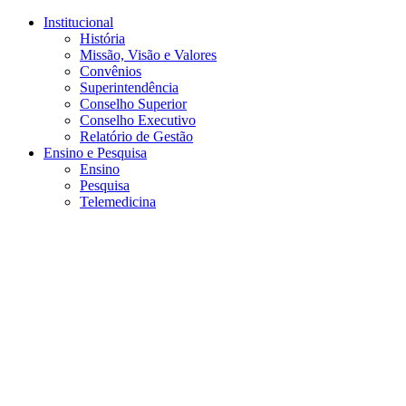
Conteúdo principal
Menu principal
Rodapé
Institucional
História
Missão, Visão e Valores
Convênios
Superintendência
Conselho Superior
Conselho Executivo
Relatório de Gestão
Ensino e Pesquisa
Ensino
Pesquisa
Telemedicina
Aumentar fonte
Diminuir fonte