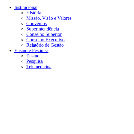
Conteúdo principal
Menu principal
Rodapé
Institucional
História
Missão, Visão e Valores
Convênios
Superintendência
Conselho Superior
Conselho Executivo
Relatório de Gestão
Ensino e Pesquisa
Ensino
Pesquisa
Telemedicina
Aumentar fonte
Diminuir fonte