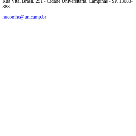
Rua Vital Brasil, 251 - Cidade Universitária, Campinas - SP, 13083-
888
nucomhc@unicamp.br
Link para o Facebook
Link para o Instagram
Link para o Youtube