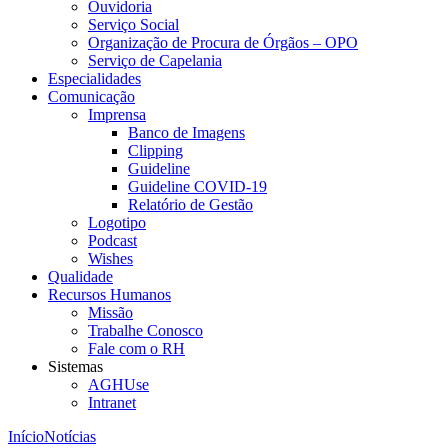
Ouvidoria
Serviço Social
Organização de Procura de Órgãos – OPO
Serviço de Capelania
Especialidades
Comunicação
Imprensa
Banco de Imagens
Clipping
Guideline
Guideline COVID-19
Relatório de Gestão
Logotipo
Podcast
Wishes
Qualidade
Recursos Humanos
Missão
Trabalhe Conosco
Fale com o RH
Sistemas
AGHUse
Intranet
Início
Notícias