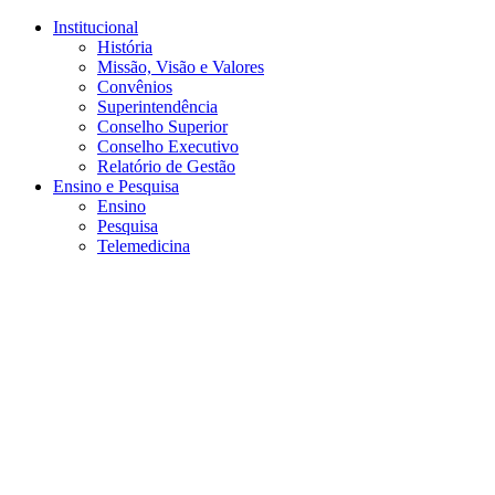
Conteúdo principal
Menu principal
Rodapé
Institucional
História
Missão, Visão e Valores
Convênios
Superintendência
Conselho Superior
Conselho Executivo
Relatório de Gestão
Ensino e Pesquisa
Ensino
Pesquisa
Telemedicina
Aumentar fonte
Diminuir fonte