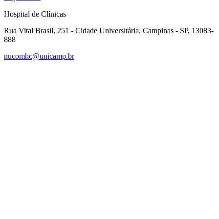
Hospital de Clínicas
Rua Vital Brasil, 251 - Cidade Universitária, Campinas - SP, 13083-
888
nucomhc@unicamp.br
Link para o Facebook
Link para o Instagram
Link para o Youtube