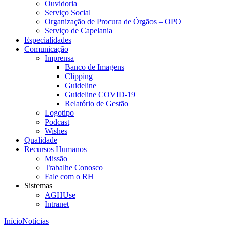
Ouvidoria
Serviço Social
Organização de Procura de Órgãos – OPO
Serviço de Capelania
Especialidades
Comunicação
Imprensa
Banco de Imagens
Clipping
Guideline
Guideline COVID-19
Relatório de Gestão
Logotipo
Podcast
Wishes
Qualidade
Recursos Humanos
Missão
Trabalhe Conosco
Fale com o RH
Sistemas
AGHUse
Intranet
Início
Notícias