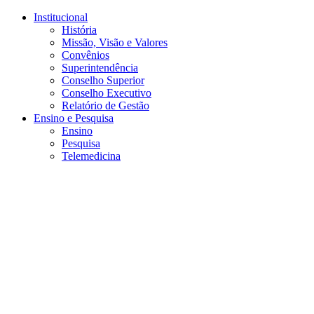
Conteúdo principal
Menu principal
Rodapé
Institucional
História
Missão, Visão e Valores
Convênios
Superintendência
Conselho Superior
Conselho Executivo
Relatório de Gestão
Ensino e Pesquisa
Ensino
Pesquisa
Telemedicina
Aumentar fonte
Diminuir fonte