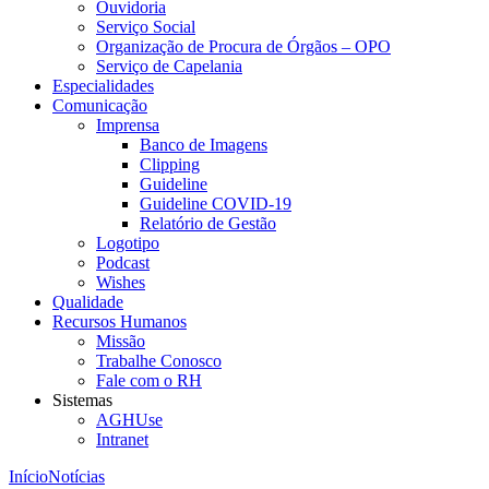
Ouvidoria
Serviço Social
Organização de Procura de Órgãos – OPO
Serviço de Capelania
Especialidades
Comunicação
Imprensa
Banco de Imagens
Clipping
Guideline
Guideline COVID-19
Relatório de Gestão
Logotipo
Podcast
Wishes
Qualidade
Recursos Humanos
Missão
Trabalhe Conosco
Fale com o RH
Sistemas
AGHUse
Intranet
Início
Notícias