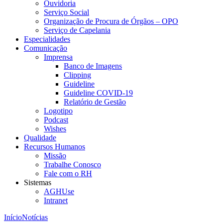
Ouvidoria
Serviço Social
Organização de Procura de Órgãos – OPO
Serviço de Capelania
Especialidades
Comunicação
Imprensa
Banco de Imagens
Clipping
Guideline
Guideline COVID-19
Relatório de Gestão
Logotipo
Podcast
Wishes
Qualidade
Recursos Humanos
Missão
Trabalhe Conosco
Fale com o RH
Sistemas
AGHUse
Intranet
Início
Notícias