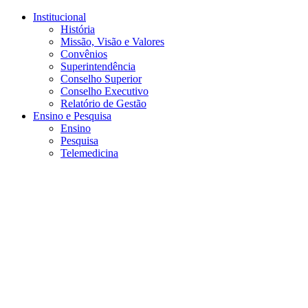
Conteúdo principal
Menu principal
Rodapé
Institucional
História
Missão, Visão e Valores
Convênios
Superintendência
Conselho Superior
Conselho Executivo
Relatório de Gestão
Ensino e Pesquisa
Ensino
Pesquisa
Telemedicina
Aumentar fonte
Diminuir fonte