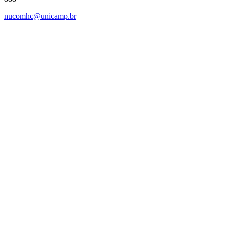
nucomhc@unicamp.br
Link para o Facebook
Link para o Instagram
Link para o Youtube