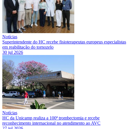
Notícias
Superintendente do HC recebe fisioterapeutas europeus especialistas
em reabilitação do tornozelo
30 jul 2026
Notícias
HC da Unicamp realiza a 100ª trombectomia e recebe
reconhecimento internacional no atendimento ao AVC
27 jul 2026