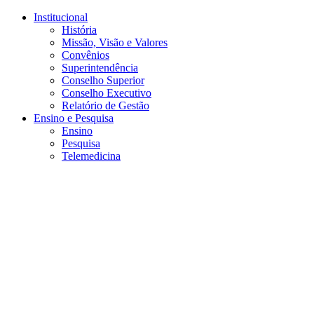
Conteúdo principal
Menu principal
Rodapé
Institucional
História
Missão, Visão e Valores
Convênios
Superintendência
Conselho Superior
Conselho Executivo
Relatório de Gestão
Ensino e Pesquisa
Ensino
Pesquisa
Telemedicina
Aumentar fonte
Diminuir fonte