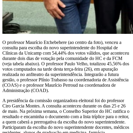
O professor Maurício Etchebehere (ao centro da foto), venceu a
consulta para escolha do novo superintendente do Hospital de
Clínicas da Unicamp com 54,44% dos votos válidos, que aconteceu
durante dois dias de votação pela comunidade do HC e da FCM
(veja tabela abaixo). O professor Paulo Velho, totalizou 45,56% dos
votos computados na tarde desta terça-feira (26), em apuração
realizada no anfiteatro da superintendência. Integrarão a futura
gestão, o professor Plínio Trabasso na coordenadoria de Assistência
(COAS) e o professor Maurício Perroud na coordenadora de
Administração (COAD).
A presidência da comissão organizadora eleitoral foi do professor
Ciro Garcia Montes. A consulta aconteceu durante os dias 25 e 26
de maio. Na próxima semana, o Conselho Superior do HC ratifica o
resultado e encaminha o documento com a lista tríplice para o reitor,
a quem caberá a prerrogativa da escolha do novo superintendente.
Participaram da escolha do novo superintendente docentes, médicos
residentes, alunos de graduação em medicina, farmácia,