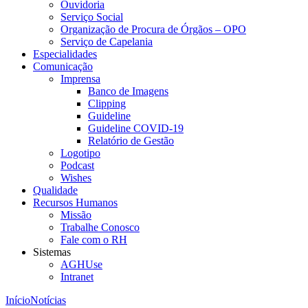
Ouvidoria
Serviço Social
Organização de Procura de Órgãos – OPO
Serviço de Capelania
Especialidades
Comunicação
Imprensa
Banco de Imagens
Clipping
Guideline
Guideline COVID-19
Relatório de Gestão
Logotipo
Podcast
Wishes
Qualidade
Recursos Humanos
Missão
Trabalhe Conosco
Fale com o RH
Sistemas
AGHUse
Intranet
Início
Notícias