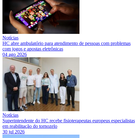
Notícias
HC abre ambulatório para atendimento de pessoas com problemas
com jogos e apostas eletrônicas
04 ago 2026
Notícias
Superintendente do HC recebe fisioterapeutas europeus especialistas
em reabilitação do tornozelo
30 jul 2026