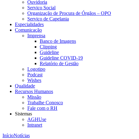
Ouvidoria
Serviço Social
Organização de Procura de Órgãos – OPO
Serviço de Capelania
Especialidades
Comunicação
Imprensa
Banco de Imagens
Clipping
Guideline
Guideline COVID-19
Relatório de Gestão
Logotipo
Podcast
Wishes
Qualidade
Recursos Humanos
Missão
Trabalhe Conosco
Fale com o RH
Sistemas
AGHUse
Intranet
Início
Notícias