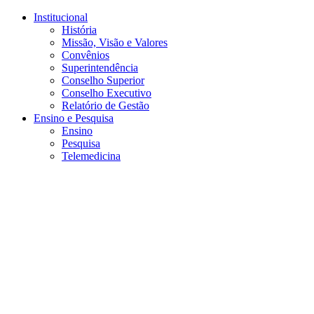
Conteúdo principal
Menu principal
Rodapé
Institucional
História
Missão, Visão e Valores
Convênios
Superintendência
Conselho Superior
Conselho Executivo
Relatório de Gestão
Ensino e Pesquisa
Ensino
Pesquisa
Telemedicina
Aumentar fonte
Diminuir fonte